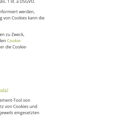
bs. 1 lit. a DSGVO.
informiert werden,
ng von Cookies kann die
nen zu Zweck,
 den
Cookie-
ber die Cookie-
utz/
gement-Tool von
atz von Cookies und
jeweils eingesetzten