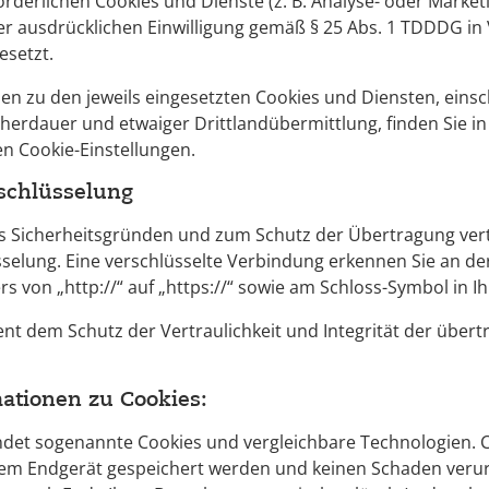
forderlichen Cookies und Dienste (z. B. Analyse- oder Marke
rer ausdrücklichen Einwilligung gemäß § 25 Abs. 1 TDDDG in 
gesetzt.
nen zu den jeweils eingesetzten Cookies und Diensten, einsc
herdauer und etwaiger Drittlandübermittlung, finden Sie i
en Cookie-Einstellungen.
schlüsselung
s Sicherheitsgründen und zum Schutz der Übertragung vertr
sselung. Eine verschlüsselte Verbindung erkennen Sie an d
s von „http://“ auf „https://“ sowie am Schloss-Symbol in I
ent dem Schutz der Vertraulichkeit und Integrität der übert
ationen zu Cookies:
et sogenannte Cookies und vergleichbare Technologien. Co
hrem Endgerät gespeichert werden und keinen Schaden verur