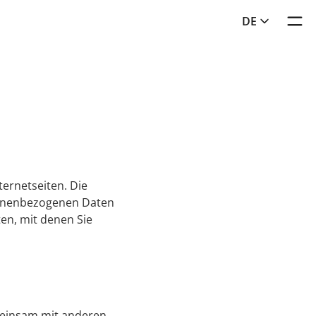
DE
Toggl
ernetseiten. Die
sonenbezogenen Daten
en, mit denen Sie
emeinsam mit anderen