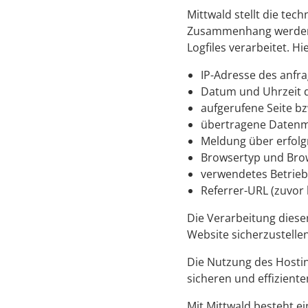
Mittwald stellt die tec
Zusammenhang werden b
Logfiles verarbeitet. 
IP-Adresse des anfr
Datum und Uhrzeit d
aufgerufene Seite bz
übertragene Daten
Meldung über erfolg
Browsertyp und Bro
verwendetes Betrie
Referrer-URL (zuvor
Die Verarbeitung dieser
Website sicherzustelle
Die Nutzung des Hostin
sicheren und effiziente
Mit Mittwald besteht e